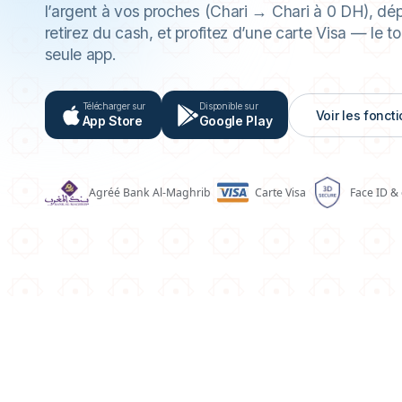
vos paiements de
l’argent à vos proches (Chari → Chari à 0 DH), dé
retirez du cash, et profitez d’une carte Visa — le t
seule app.
Télécharger sur
Disponible sur
Voir les fonct
App Store
Google Play
Agréé Bank Al-Maghrib
Carte Visa
Face ID &