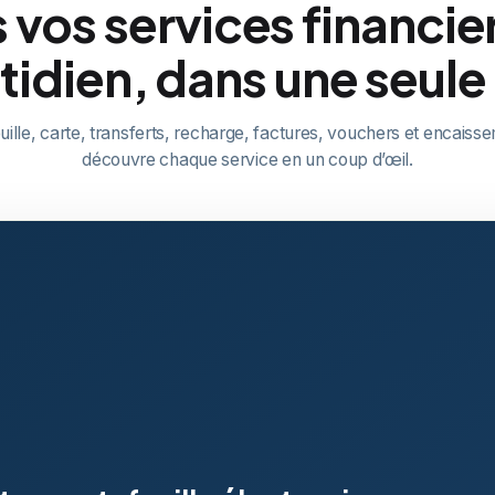
 vos services financie
tidien, dans une seule
uille, carte, transferts, recharge, factures, vouchers et encais
découvre chaque service en un coup d’œil.