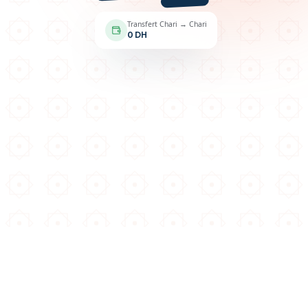
Transfert Chari → Chari
0 DH