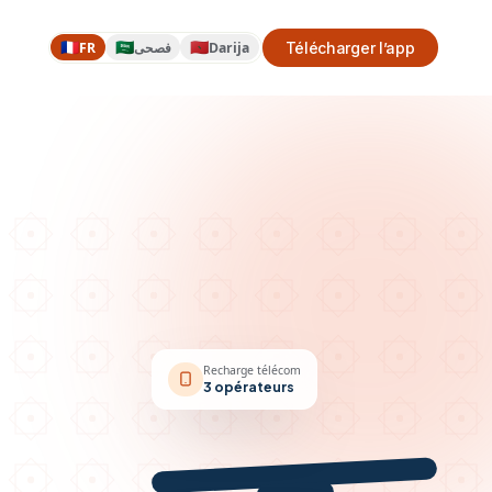
🇫🇷
🇸🇦
🇲🇦
FR
فصحى
Darija
Télécharger l’app
Recharge télécom
3 opérateurs