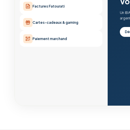
Vo
Factures Fatourati
Un IBA
argent
Cartes-cadeaux & gaming
Dé
Paiement marchand