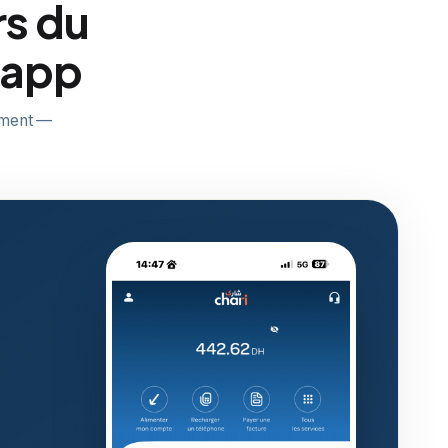
rs du
 app
sement —