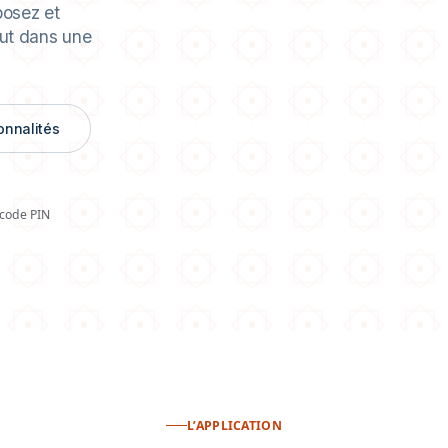
 factures
posez et
out dans une
ionnalités
 code PIN
L’APPLICATION